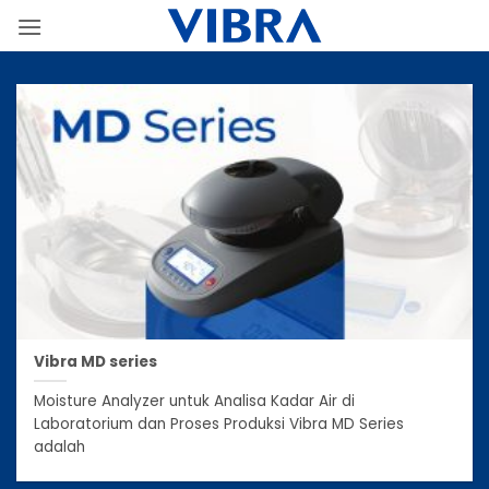
Skip
to
content
Vibra MD series
Moisture Analyzer untuk Analisa Kadar Air di
Laboratorium dan Proses Produksi Vibra MD Series
adalah