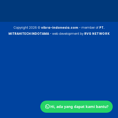
Copyright 2026 ©
vibra-indonesia.com
- member of
PT.
MITRAHITECH INDOTAMA
- web development by
RVG NETWORK
Hi, ada yang dapat kami bantu?