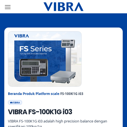
Skip
to
content
Beranda
/
Produk
/
Platform scale
/
FS-100K1G i03
VIBRA
VIBRA FS-100K1G i03
VIBRA FS-100K1G i03 adalah high precision balance dengan
spesifikasi 100kg/1g.