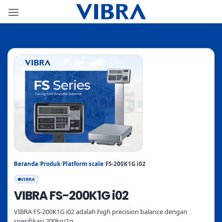
Skip
to
content
Beranda
/
Produk
/
Platform scale
/
FS-200K1G i02
VIBRA
VIBRA FS-200K1G i02
VIBRA FS-200K1G i02 adalah high precision balance dengan
spesifikasi 200kg/1g.