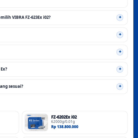
ilih VIBRA FZ-623Ex i02?
 Ex?
ang sesuai?
FZ-6202Ex i02
62000g/0.01g
Rp 138.800.000