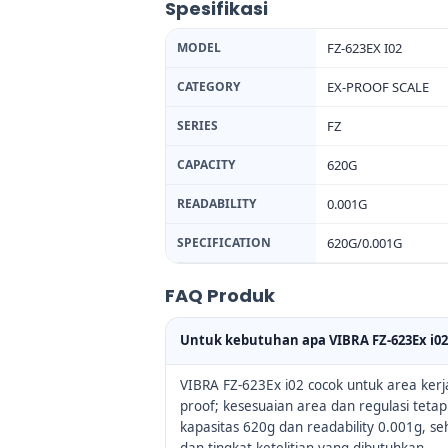
Spesifikasi
MODEL
FZ-623EX I02
CATEGORY
EX-PROOF SCALE
SERIES
FZ
CAPACITY
620G
READABILITY
0.001G
SPECIFICATION
620G/0.001G
FAQ Produk
Untuk kebutuhan apa VIBRA FZ-623Ex i0
VIBRA FZ-623Ex i02 cocok untuk area ker
proof; kesesuaian area dan regulasi tetap
kapasitas 620g dan readability 0.001g, s
dan tingkat ketelitian yang dibutuhkan.