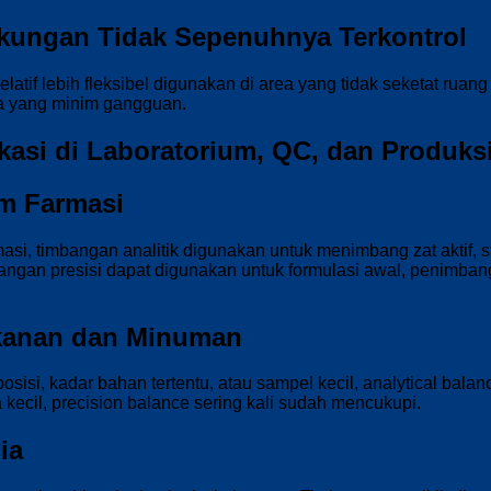
gkungan Tidak Sepenuhnya Terkontrol
elatif lebih fleksibel digunakan di area yang tidak seketat ruan
ea yang minim gangguan.
kasi di Laboratorium, QC, dan Produks
m Farmasi
masi, timbangan analitik digunakan untuk menimbang zat aktif, st
bangan presisi dapat digunakan untuk formulasi awal, penimba
akanan dan Minuman
osisi, kadar bahan tertentu, atau sampel kecil, analytical bala
a kecil, precision balance sering kali sudah mencukupi.
ia