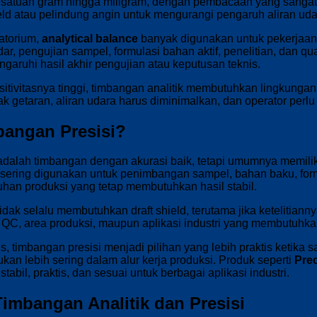
 satuan gram hingga miligram, dengan pembacaan yang sangat ha
ield atau pelindung angin untuk mengurangi pengaruh aliran ud
ratorium,
analytical balance
banyak digunakan untuk pekerjaan 
dar, pengujian sampel, formulasi bahan aktif, penelitian, dan qua
aruhi hasil akhir pengujian atau keputusan teknis.
tivitasnya tinggi, timbangan analitik membutuhkan lingkungan ke
ak getaran, aliran udara harus diminimalkan, dan operator per
bangan Presisi?
adalah timbangan dengan akurasi baik, tetapi umumnya memiliki
sering digunakan untuk penimbangan sampel, bahan baku, formu
uhan produksi yang tetap membutuhkan hasil stabil.
dak selalu membutuhkan draft shield, terutama jika ketelitiannya t
 QC, area produksi, maupun aplikasi industri yang membutuhkan
 timbangan presisi menjadi pilihan yang lebih praktis ketika s
an lebih sering dalam alur kerja produksi. Produk seperti
Prec
abil, praktis, dan sesuai untuk berbagai aplikasi industri.
imbangan Analitik dan Presisi