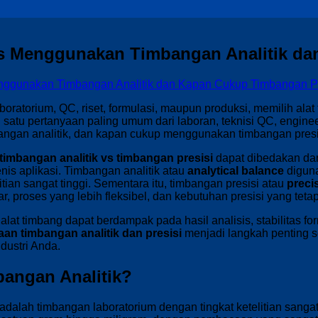
s Menggunakan Timbangan Analitik da
oratorium, QC, riset, formulasi, maupun produksi, memilih alat
h satu pertanyaan paling umum dari laboran, teknisi QC, enginee
ngan analitik, dan kapan cukup menggunakan timbangan presi
timbangan analitik vs timbangan presisi
dapat dibedakan dari 
is aplikasi. Timbangan analitik atau
analytical balance
diguna
ian sangat tinggi. Sementara itu, timbangan presisi atau
preci
r, proses yang lebih fleksibel, dan kebutuhan presisi yang tetap
at timbang dapat berdampak pada hasil analisis, stabilitas formu
an timbangan analitik dan presisi
menjadi langkah penting 
ndustri Anda.
bangan Analitik?
adalah timbangan laboratorium dengan tingkat ketelitian sang