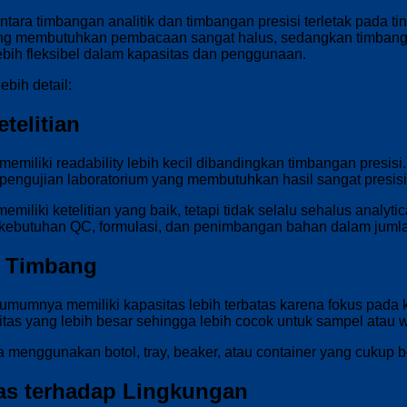
ara timbangan analitik dan timbangan presisi terletak pada tin
ang membutuhkan pembacaan sangat halus, sedangkan timbang
 lebih fleksibel dalam kapasitas dan penggunaan.
ebih detail:
etelitian
memiliki readability lebih kecil dibandingkan timbangan presi
 pengujian laboratorium yang membutuhkan hasil sangat presisi, 
miliki ketelitian yang baik, tetapi tidak selalu sehalus analyti
kebutuhan QC, formulasi, dan penimbangan bahan dalam jumlah
s Timbang
umumnya memiliki kapasitas lebih terbatas karena fokus pada ke
as yang lebih besar sehingga lebih cocok untuk sampel atau w
 menggunakan botol, tray, beaker, atau container yang cukup be
itas terhadap Lingkungan