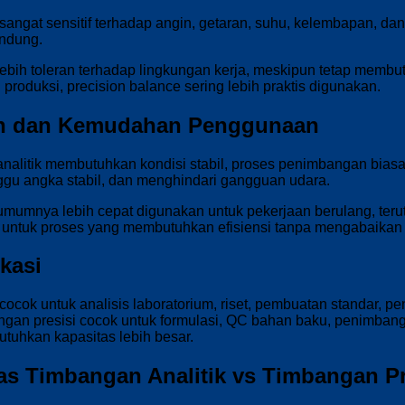
angat sensitif terhadap angin, getaran, suhu, kelembapan, dan lis
indung.
lebih toleran terhadap lingkungan kerja, meskipun tetap memb
produksi, precision balance sering lebih praktis digunakan.
an dan Kemudahan Penggunaan
nalitik membutuhkan kondisi stabil, proses penimbangan biasa
nggu angka stabil, dan menghindari gangguan udara.
mumnya lebih cepat digunakan untuk pekerjaan berulang, terutam
ntuk proses yang membutuhkan efisiensi tanpa mengabaikan 
ikasi
 cocok untuk analisis laboratorium, riset, pembuatan standar
angan presisi cocok untuk formulasi, QC bahan baku, penimbang
utuhkan kapasitas lebih besar.
as Timbangan Analitik vs Timbangan Pr