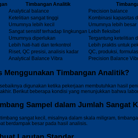
gan
Timbangan Analitik
Timbanga
Analytical balance
Precision balance
Ketelitian sangat tinggi
Kombinasi kapasitas d
Umumnya lebih kecil
Umumnya lebih besar
Sangat sensitif terhadap lingkungan
Lebih fleksibel
Umumnya diperlukan
Tergantung ketelitian d
Lebih hati-hati dan terkontrol
Lebih praktis untuk pek
Riset, QC presisi, analisis kadar
QC, produksi, formula
Analytical Balance Vibra
Precision Balance Vib
s Menggunakan Timbangan Analitik?
 sebaiknya digunakan ketika pekerjaan membutuhkan hasil pen
akhir. Berikut beberapa kondisi yang menunjukkan bahwa labo
imbang Sampel dalam Jumlah Sangat K
timbang sangat kecil, misalnya dalam skala miligram, timbangan 
at berdampak besar pada hasil analisis.
buat Larutan Standar