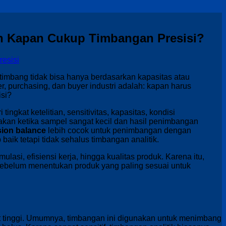
n Kapan Cukup Timbangan Presisi?
 timbang tidak bisa hanya berdasarkan kapasitas atau
r, purchasing, dan buyer industri adalah: kapan harus
si?
tingkat ketelitian, sensitivitas, kapasitas, kondisi
kan ketika sampel sangat kecil dan hasil penimbangan
sion balance
lebih cocok untuk penimbangan dengan
 baik tetapi tidak sehalus timbangan analitik.
lasi, efisiensi kerja, hingga kualitas produk. Karena itu,
sebelum menentukan produk yang paling sesuai untuk
at tinggi. Umumnya, timbangan ini digunakan untuk menimbang