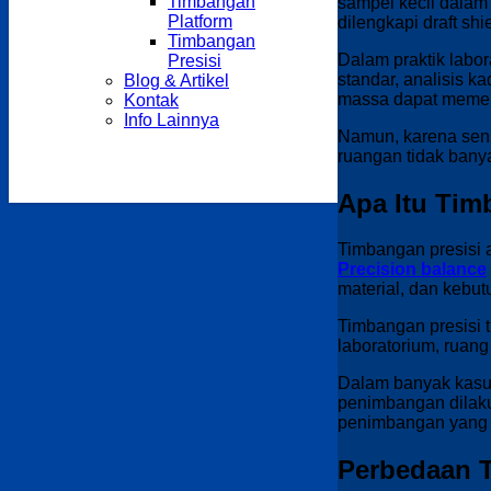
Timbangan
sampel kecil dalam
Platform
dilengkapi draft sh
Timbangan
Dalam praktik labo
Presisi
standar, analisis ka
Blog & Artikel
massa dapat memeng
Kontak
Info Lainnya
Namun, karena sensi
ruangan tidak bany
Apa Itu Tim
Timbangan presisi 
Precision balance
material, dan kebut
Timbangan presisi ti
laboratorium, ruang
Dalam banyak kasus,
penimbangan dilakuk
penimbangan yang st
Perbedaan T