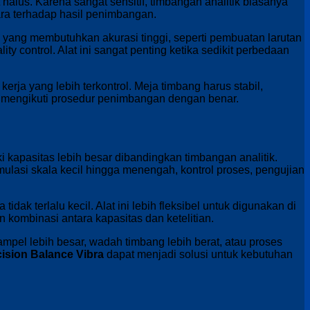
lus. Karena sangat sensitif, timbangan analitik biasanya
ara terhadap hasil penimbangan.
yang membutuhkan akurasi tinggi, seperti pembuatan larutan
lity control. Alat ini sangat penting ketika sedikit perbedaan
rja yang lebih terkontrol. Meja timbang harus stabil,
lu mengikuti prosedur penimbangan dengan benar.
 kapasitas lebih besar dibandingkan timbangan analitik.
lasi skala kecil hingga menengah, kontrol proses, pengujian
idak terlalu kecil. Alat ini lebih fleksibel untuk digunakan di
 kombinasi antara kapasitas dan ketelitian.
ampel lebih besar, wadah timbang lebih berat, atau proses
ision Balance Vibra
dapat menjadi solusi untuk kebutuhan