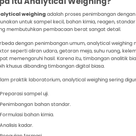
pa Itu Analytical Weighing?
alytical weighing
adalah proses penimbangan dengan tin
gunakan untuk sampel kecil, bahan kimia, reagen, standar an
ng membutuhkan pembacaan berat sangat detail.
rbeda dengan penimbangan umum, analytical weighing men
ktor seperti aliran udara, getaran meja, suhu ruang, kelemb
pat memengaruhi hasil. Karena itu, timbangan analitik bia
bih khusus dibanding timbangan digital biasa.
lam praktik laboratorium, analytical weighing sering digu
Preparasi sampel uji.
Penimbangan bahan standar.
Formulasi bahan kimia.
Analisis kadar.
Pengujian farmasi.