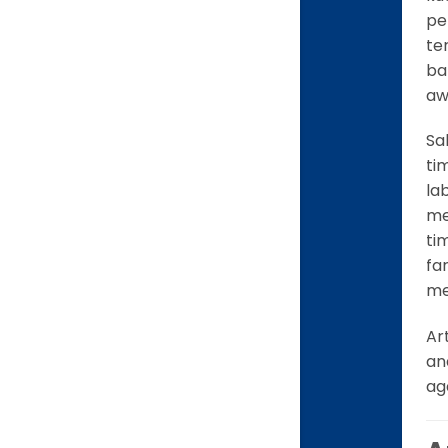
pe
te
ba
aw
Sa
ti
la
me
ti
fa
me
Ar
an
ag