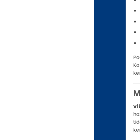
Pa
Ka
ke
M
Vi
ha
ti
ke