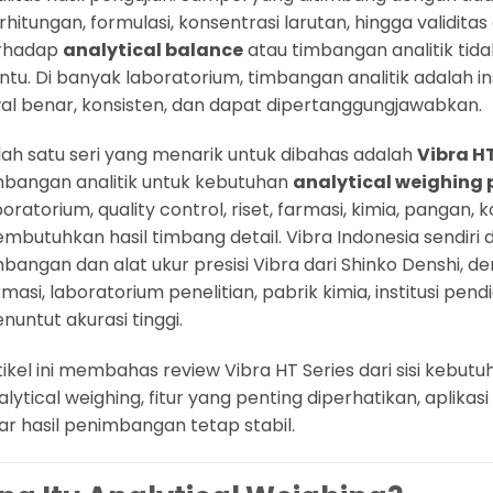
rhitungan, formulasi, konsentrasi larutan, hingga validitas
rhadap
analytical balance
atau timbangan analitik tida
ntu. Di banyak laboratorium, timbangan analitik adalah
al benar, konsisten, dan dapat dipertanggungjawabkan.
lah satu seri yang menarik untuk dibahas adalah
Vibra HT
mbangan analitik untuk kebutuhan
analytical weighing p
boratorium, quality control, riset, farmasi, kimia, pangan, 
mbutuhkan hasil timbang detail. Vibra Indonesia sendiri d
mbangan dan alat ukur presisi Vibra dari Shinko Denshi, de
rmasi, laboratorium penelitian, pabrik kimia, institusi pend
nuntut akurasi tinggi.
tikel ini membahas review Vibra HT Series dari sisi keb
alytical weighing, fitur yang penting diperhatikan, aplikas
ar hasil penimbangan tetap stabil.