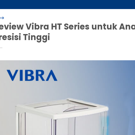
OG
eview Vibra HT Series untuk An
resisi Tinggi