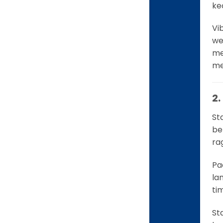
ke
Vi
we
me
me
2
St
be
ra
Pa
la
ti
St