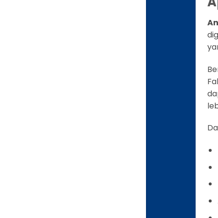
A
An
di
ya
Be
Fa
da
le
Da