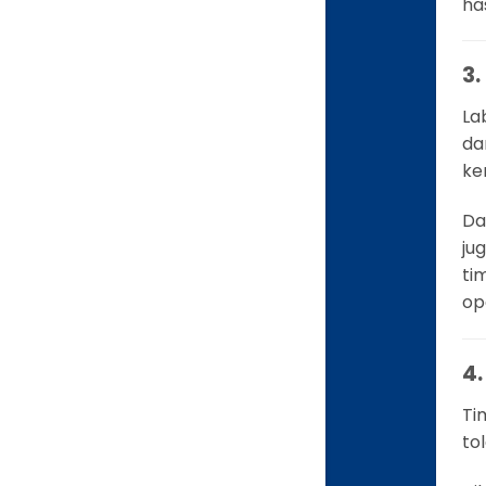
ha
3
La
da
ke
Da
ju
ti
op
4
Ti
to