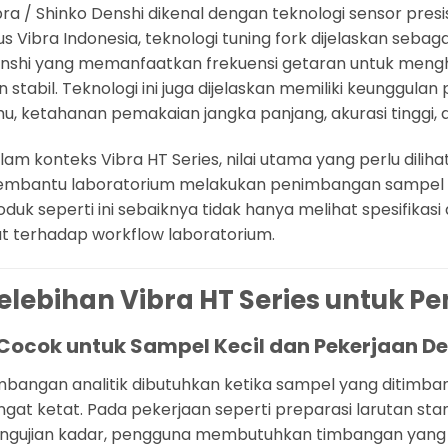
bra / Shinko Denshi dikenal dengan teknologi sensor presi
tus Vibra Indonesia, teknologi tuning fork dijelaskan sebag
nshi yang memanfaatkan frekuensi getaran untuk mengh
n stabil. Teknologi ini juga dijelaskan memiliki keunggula
hu, ketahanan pemakaian jangka panjang, akurasi tinggi, d
lam konteks Vibra HT Series, nilai utama yang perlu dili
mbantu laboratorium melakukan penimbangan sampel pre
oduk seperti ini sebaiknya tidak hanya melihat spesifikas
at terhadap workflow laboratorium.
elebihan Vibra HT Series untuk P
 Cocok untuk Sampel Kecil dan Pekerjaan De
mbangan analitik dibutuhkan ketika sampel yang ditimbang
ngat ketat. Pada pekerjaan seperti preparasi larutan st
ngujian kadar, pengguna membutuhkan timbangan ya