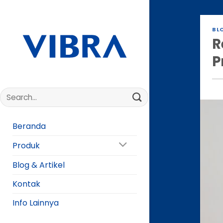
Skip
to
content
BL
R
P
Beranda
Produk
Blog & Artikel
Kontak
Info Lainnya