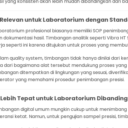
sil yang konsisten akan lebih mudah dibandingkan dari ba
. Relevan untuk Laboratorium dengan Stand
boratorium profesional biasanya memiliki SOP penimbangan,
n dokumentasi hasil. Timbangan analitik seperti Vibra H
rja seperti ini karena ditujukan untuk proses yang membu
lam quality system, timbangan tidak hanya dinilai dari
ga dari bagaimana alat tersebut mendukung proses yang
mbangan ditempatkan di lingkungan yang sesuai, diverifik
erator yang memahami prosedur penimbangan presisi.
. Lebih Tepat untuk Laboratorium Diband
mbangan digital umum mungkin cukup untuk menimbang 
leransi ketat. Namun, untuk pengujian sampel presisi, t