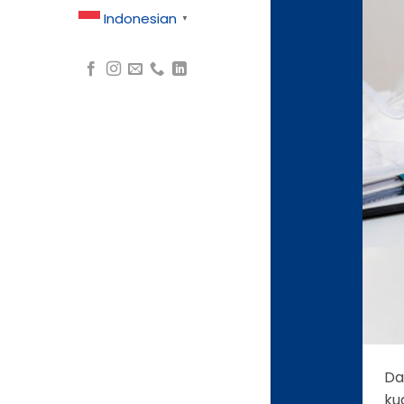
Indonesian
▼
Da
ku