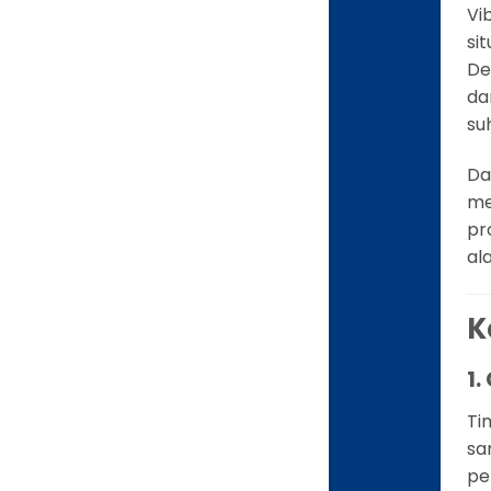
Vi
si
De
da
su
Da
me
pr
al
K
1.
Ti
sa
pe