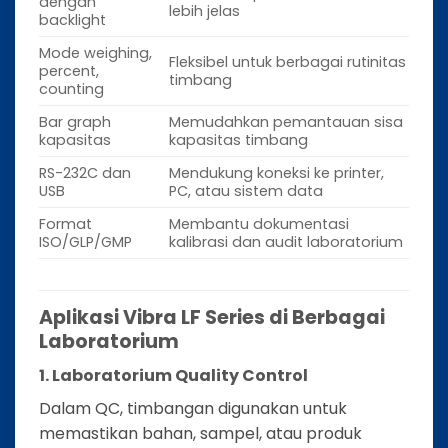
dengan
lebih jelas
backlight
Mode weighing,
Fleksibel untuk berbagai rutinitas
percent,
timbang
counting
Bar graph
Memudahkan pemantauan sisa
kapasitas
kapasitas timbang
RS-232C dan
Mendukung koneksi ke printer,
USB
PC, atau sistem data
Format
Membantu dokumentasi
ISO/GLP/GMP
kalibrasi dan audit laboratorium
Aplikasi Vibra LF Series di Berbagai
Laboratorium
1. Laboratorium Quality Control
Dalam QC, timbangan digunakan untuk
memastikan bahan, sampel, atau produk