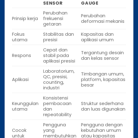
SENSOR
GAUGE
Perubahan
Perubahan
Prinsip kerja
frekuensi
deformasi mekanis
getaran
Fokus
Stabilitas dan
Kapasitas dan
utama
presisi
aplikasi umum
Cepat dan
Tergantung desain
Respons
stabil pada
dan kelas sensor
aplikasi presisi
Laboratorium,
Timbangan umum,
QC, presisi,
Aplikasi
platform, kapasitas
counting,
besar
industri
Konsistensi
Keunggulan
pembacaan
Struktur sederhana
utama
dan
dan luas digunakan
repeatability
Pengguna
Pengguna dengan
Cocok
yang
kebutuhan umum
untuk
membutuhkan
atau kapasitas