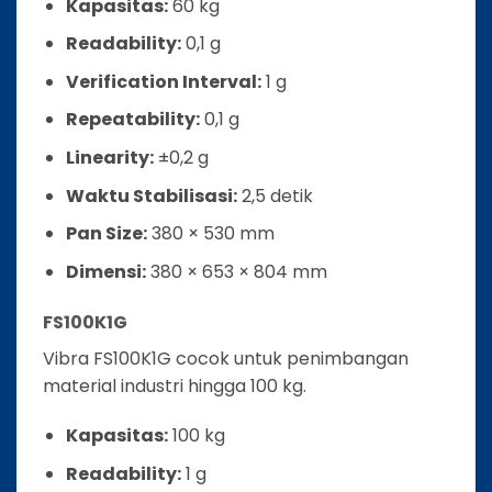
Kapasitas:
60 kg
Readability:
0,1 g
Verification Interval:
1 g
Repeatability:
0,1 g
Linearity:
±0,2 g
Waktu Stabilisasi:
2,5 detik
Pan Size:
380 × 530 mm
Dimensi:
380 × 653 × 804 mm
FS100K1G
Vibra FS100K1G cocok untuk penimbangan
material industri hingga 100 kg.
Kapasitas:
100 kg
Readability:
1 g