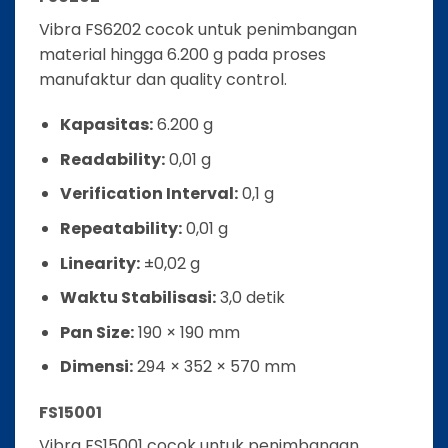
Vibra FS6202 cocok untuk penimbangan
material hingga 6.200 g pada proses
manufaktur dan quality control.
Kapasitas:
6.200 g
Readability:
0,01 g
Verification Interval:
0,1 g
Repeatability:
0,01 g
Linearity:
±0,02 g
Waktu Stabilisasi:
3,0 detik
Pan Size:
190 × 190 mm
Dimensi:
294 × 352 × 570 mm
FS15001
Vibra FS15001 cocok untuk penimbangan