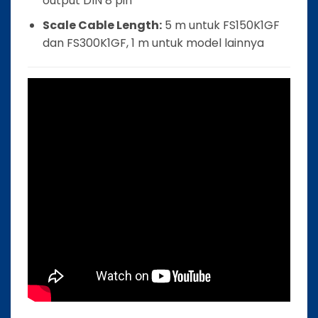
output DIN 8 pin
Scale Cable Length:
5 m untuk FS150K1GF
dan FS300K1GF, 1 m untuk model lainnya