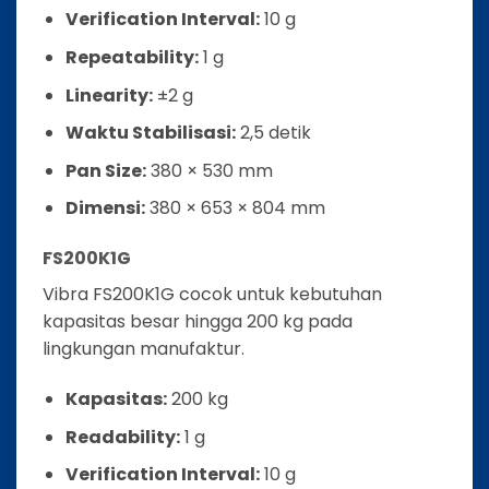
Verification Interval:
10 g
Repeatability:
1 g
Linearity:
±2 g
Waktu Stabilisasi:
2,5 detik
Pan Size:
380 × 530 mm
Dimensi:
380 × 653 × 804 mm
FS200K1G
Vibra FS200K1G cocok untuk kebutuhan
kapasitas besar hingga 200 kg pada
lingkungan manufaktur.
Kapasitas:
200 kg
Readability:
1 g
Verification Interval:
10 g