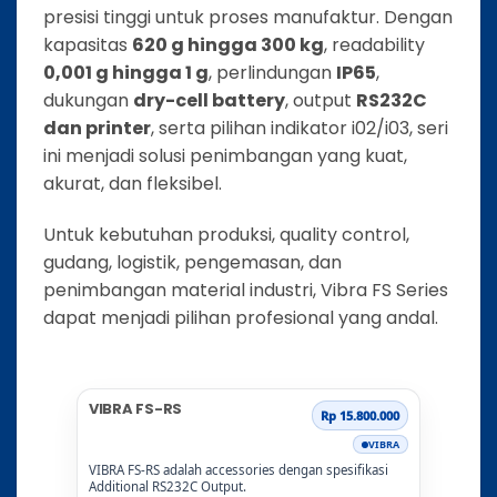
presisi tinggi untuk proses manufaktur. Dengan
kapasitas
620 g hingga 300 kg
, readability
0,001 g hingga 1 g
, perlindungan
IP65
,
dukungan
dry-cell battery
, output
RS232C
dan printer
, serta pilihan indikator i02/i03, seri
ini menjadi solusi penimbangan yang kuat,
akurat, dan fleksibel.
Untuk kebutuhan produksi, quality control,
gudang, logistik, pengemasan, dan
penimbangan material industri, Vibra FS Series
dapat menjadi pilihan profesional yang andal.
VIBRA FS-RS
Rp 15.800.000
VIBRA
VIBRA FS-RS adalah accessories dengan spesifikasi
Additional RS232C Output.