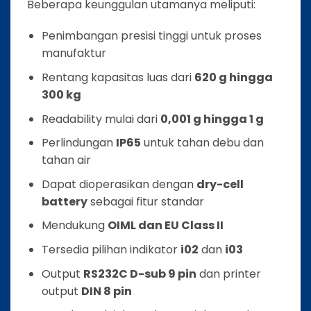
Beberapa keunggulan utamanya meliputi:
Penimbangan presisi tinggi untuk proses
manufaktur
Rentang kapasitas luas dari
620 g hingga
300 kg
Readability mulai dari
0,001 g hingga 1 g
Perlindungan
IP65
untuk tahan debu dan
tahan air
Dapat dioperasikan dengan
dry-cell
battery
sebagai fitur standar
Mendukung
OIML dan EU Class II
Tersedia pilihan indikator
i02
dan
i03
Output
RS232C D-sub 9 pin
dan printer
output
DIN 8 pin