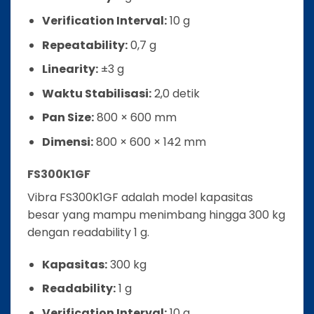
Verification Interval:
10 g
Repeatability:
0,7 g
Linearity:
±3 g
Waktu Stabilisasi:
2,0 detik
Pan Size:
800 × 600 mm
Dimensi:
800 × 600 × 142 mm
FS300K1GF
Vibra FS300K1GF adalah model kapasitas
besar yang mampu menimbang hingga 300 kg
dengan readability 1 g.
Kapasitas:
300 kg
Readability:
1 g
Verification Interval:
10 g