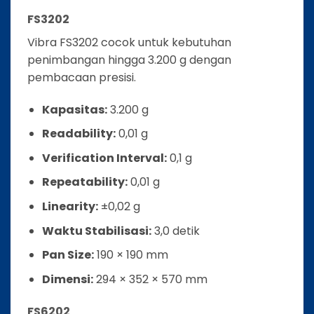
FS3202
Vibra FS3202 cocok untuk kebutuhan
penimbangan hingga 3.200 g dengan
pembacaan presisi.
Kapasitas:
3.200 g
Readability:
0,01 g
Verification Interval:
0,1 g
Repeatability:
0,01 g
Linearity:
±0,02 g
Waktu Stabilisasi:
3,0 detik
Pan Size:
190 × 190 mm
Dimensi:
294 × 352 × 570 mm
FS6202