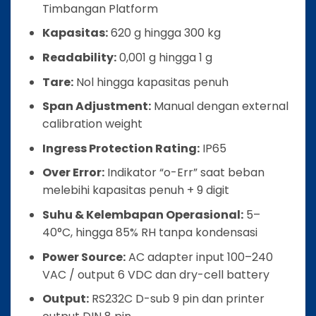
Timbangan Platform
Kapasitas:
620 g hingga 300 kg
Readability:
0,001 g hingga 1 g
Tare:
Nol hingga kapasitas penuh
Span Adjustment:
Manual dengan external
calibration weight
Ingress Protection Rating:
IP65
Over Error:
Indikator “o-Err” saat beban
melebihi kapasitas penuh + 9 digit
Suhu & Kelembapan Operasional:
5–
40°C, hingga 85% RH tanpa kondensasi
Power Source:
AC adapter input 100–240
VAC / output 6 VDC dan dry-cell battery
Output:
RS232C D-sub 9 pin dan printer