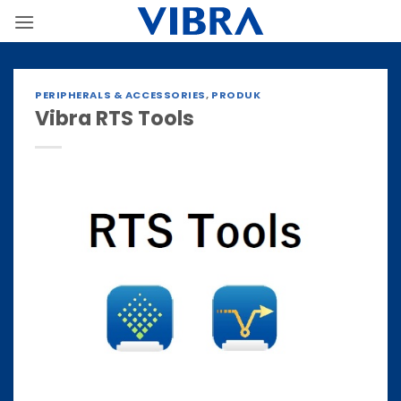
Skip
to
content
PERIPHERALS & ACCESSORIES
,
PRODUK
Vibra RTS Tools