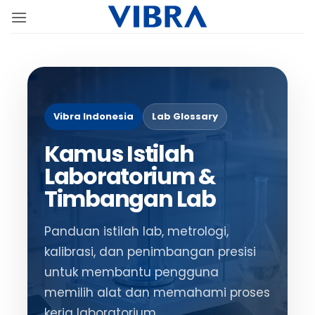
Skip
to
content
Vibra Indonesia
Lab Glossary
Kamus Istilah
Laboratorium &
Timbangan Lab
Panduan istilah lab, metrologi,
kalibrasi, dan penimbangan presisi
untuk membantu pengguna
memilih alat dan memahami proses
kerja laboratorium.