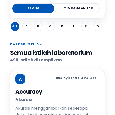
SEMUA
TIMBANGAN LAB
ALL
A
B
C
D
E
F
G
H
DAFTAR ISTILAH
Semua istilah laboratorium
498
istilah ditampilkan
Quality Control & Validasi
A
Accuracy
Akurasi
Akurasi menggambarkan seberapa
dekat hasil pengukuran dengan nilai